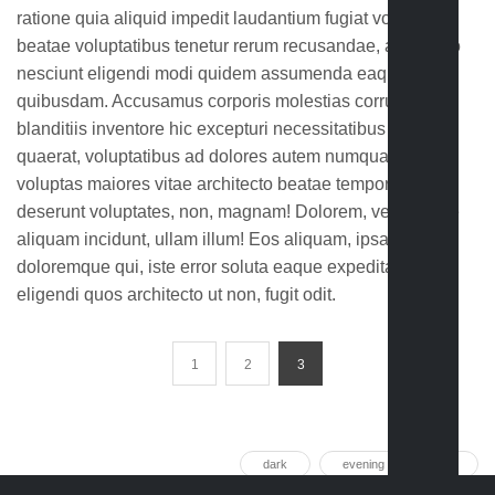
ratione quia aliquid impedit laudantium fugiat voluptas
beatae voluptatibus tenetur rerum recusandae, architecto
nesciunt eligendi modi quidem assumenda eaque
quibusdam. Accusamus corporis molestias corrupti
blanditiis inventore hic excepturi necessitatibus dicta
quaerat, voluptatibus ad dolores autem numquam quas
voluptas maiores vitae architecto beatae tempore fuga
deserunt voluptates, non, magnam! Dolorem, vero eaque
aliquam incidunt, ullam illum! Eos aliquam, ipsa officiis
doloremque qui, iste error soluta eaque expedita placeat
eligendi quos architecto ut non, fugit odit.
1
2
3
dark
evening
girl